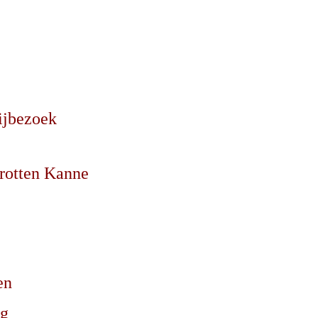
ijbezoek
rotten Kanne
en
ug