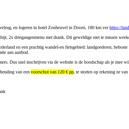
velrug, en logeren in
hotel Zonheuvel in Doorn, 180 km ver
https://la
bijt, 2x driegangenmenu met drank. Dit geweldige niet te missen weeken
ederland en een prachtig wandel-en fietsgebied: landgoederen, beboste 
atie aan aanbod.
. Dus snel inschrijven via de website is de boodschap als je mee wil
anbetaling van een
voorschot van 120 € pp
, te storten op rekening nr v
ank